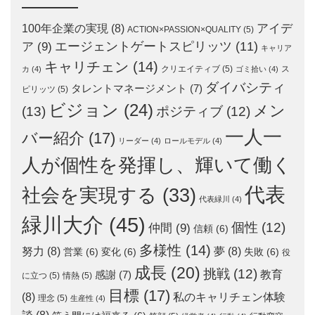
アイデ
100年企業の実現
(8)
ACTION×PASSION×QUALITY
(5)
エージェントゲートスピリッツ
(11)
ア
(9)
キャリア
キャリチェン
(14)
クリエイティブ
(5)
ス
カ
(4)
ゴミ拾い
(4)
ダイバシティ
タレントマネージメント
(7)
ピリッツ
(5)
ビジョン
(24)
メン
(13)
ポジティブ
(12)
一人一
バー紹介
(17)
リーダー
(4)
ロールモデル
(4)
人が個性を発揮し、輝いて働く
代表
社会を実現する
(33)
代表緑川
(4)
緑川大介
(45)
個性
(12)
仲間
(9)
信頼
(6)
多様性
(14)
努力
(8)
夢
(8)
営業
(6)
変化
(6)
失敗
(6)
役
成長
(20)
挑戦
(12)
教育
感謝
(7)
に立つ
(5)
情熱
(5)
目標
(17)
(8)
私のキャリチェン体験
理念
(5)
生産性
(4)