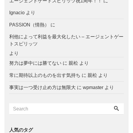
エージェントゲートスピリッツ祝1周年！！
に
Ignacio
より
PASSION（情熱）
に
利他によって利益を最大化したい – エージェントゲー
トスピリッツ
より
努力は夢中には勝てない
に
親松
より
常に期待以上のものを出す気持ち
に
親松
より
事実は一つ受け止め方は無限大
に
wpmaster
より
人気のタグ