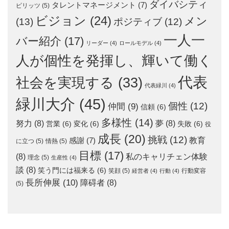
ダイバシティ
タレントマネージメント
(7)
ピリッツ
(5)
ビジョン
(24)
メン
(13)
ポジティブ
(12)
一人一
バー紹介
(17)
リーダー
(4)
ロールモデル
(4)
人が個性を発揮し、輝いて働く
代表
社会を実現する
(33)
代表緑川
(4)
緑川大介
(45)
個性
(12)
仲間
(9)
信頼
(6)
多様性
(14)
努力
(8)
夢
(8)
営業
(6)
変化
(6)
失敗
(6)
役
成長
(20)
挑戦
(12)
教育
感謝
(7)
に立つ
(5)
情熱
(5)
目標
(17)
(8)
私のキャリチェン体験
理念
(5)
生産性
(4)
談
(8)
笑う門には福来る
(6)
笑顔
(5)
行動変容
経営者
(4)
行動
(4)
長所伸展
(10)
障碍者
(8)
(5)