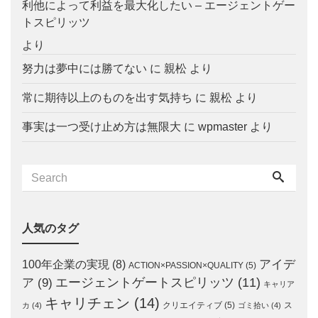
利他によって利益を最大化したい – エージェントゲー
トスピリッツ
より
努力は夢中には勝てない
に
親松
より
常に期待以上のものを出す気持ち
に
親松
より
事実は一つ受け止め方は無限大
に
wpmaster
より
人気のタグ
アイデ
100年企業の実現
(8)
ACTION×PASSION×QUALITY
(5)
エージェントゲートスピリッツ
(11)
ア
(9)
キャリア
キャリチェン
(14)
クリエイティブ
(5)
ス
カ
(4)
ゴミ拾い
(4)