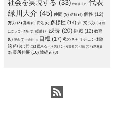
代表
社会を実現する
(33)
代表緑川
(4)
緑川大介
(45)
個性
(12)
仲間
(9)
信頼
(6)
多様性
(14)
努力
(8)
夢
(8)
営業
(6)
変化
(6)
失敗
(6)
役
成長
(20)
挑戦
(12)
教育
感謝
(7)
に立つ
(5)
情熱
(5)
目標
(17)
(8)
私のキャリチェン体験
理念
(5)
生産性
(4)
談
(8)
笑う門には福来る
(6)
笑顔
(5)
行動変容
経営者
(4)
行動
(4)
長所伸展
(10)
障碍者
(8)
(5)