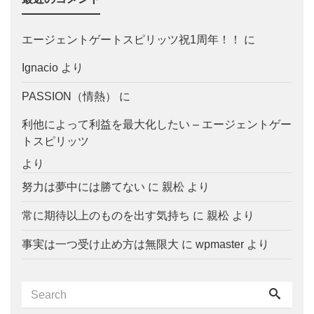
エージェントゲートスピリッツ祝1周年！！
に
Ignacio
より
PASSION（情熱）
に
利他によって利益を最大化したい – エージェントゲー
トスピリッツ
より
努力は夢中には勝てない
に
親松
より
常に期待以上のものを出す気持ち
に
親松
より
事実は一つ受け止め方は無限大
に
wpmaster
より