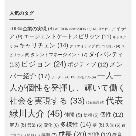
人気のタグ
アイデ
100年企業の実現
(8)
ACTION×PASSION×QUALITY
(5)
エージェントゲートスピリッツ
(11)
ア
(9)
キャリア
キャリチェン
(14)
クリエイティブ
(5)
ス
カ
(4)
ゴミ拾い
(4)
ダイバシティ
タレントマネージメント
(7)
ピリッツ
(5)
ビジョン
(24)
メン
(13)
ポジティブ
(12)
一人一
バー紹介
(17)
リーダー
(4)
ロールモデル
(4)
人が個性を発揮し、輝いて働く
代表
社会を実現する
(33)
代表緑川
(4)
緑川大介
(45)
個性
(12)
仲間
(9)
信頼
(6)
多様性
(14)
努力
(8)
夢
(8)
営業
(6)
変化
(6)
失敗
(6)
役
成長
(20)
挑戦
(12)
教育
感謝
(7)
に立つ
(5)
情熱
(5)