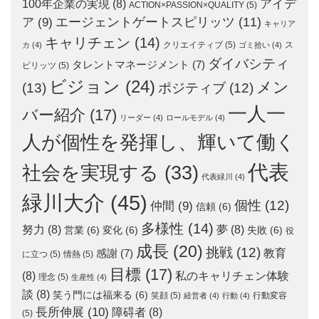
アイデ
100年企業の実現
(8)
ACTION×PASSION×QUALITY
(5)
エージェントゲートスピリッツ
(11)
ア
(9)
キャリア
キャリチェン
(14)
クリエイティブ
(5)
ス
カ
(4)
ゴミ拾い
(4)
ダイバシティ
タレントマネージメント
(7)
ピリッツ
(5)
ビジョン
(24)
メン
(13)
ポジティブ
(12)
一人一
バー紹介
(17)
リーダー
(4)
ロールモデル
(4)
人が個性を発揮し、輝いて働く
代表
社会を実現する
(33)
代表緑川
(4)
緑川大介
(45)
個性
(12)
仲間
(9)
信頼
(6)
多様性
(14)
努力
(8)
夢
(8)
営業
(6)
変化
(6)
失敗
(6)
役
成長
(20)
挑戦
(12)
教育
感謝
(7)
に立つ
(5)
情熱
(5)
目標
(17)
(8)
私のキャリチェン体験
理念
(5)
生産性
(4)
談
(8)
笑う門には福来る
(6)
笑顔
(5)
行動変容
経営者
(4)
行動
(4)
長所伸展
(10)
障碍者
(8)
(5)