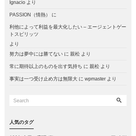
Ignacio
より
PASSION（情熱）
に
利他によって利益を最大化したい – エージェントゲー
トスピリッツ
より
努力は夢中には勝てない
に
親松
より
常に期待以上のものを出す気持ち
に
親松
より
事実は一つ受け止め方は無限大
に
wpmaster
より
人気のタグ