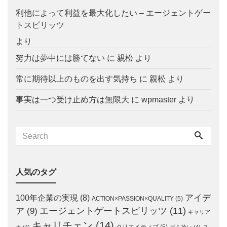
利他によって利益を最大化したい – エージェントゲー
トスピリッツ
より
努力は夢中には勝てない
に
親松
より
常に期待以上のものを出す気持ち
に
親松
より
事実は一つ受け止め方は無限大
に
wpmaster
より
人気のタグ
アイデ
100年企業の実現
(8)
ACTION×PASSION×QUALITY
(5)
エージェントゲートスピリッツ
(11)
ア
(9)
キャリア
キャリチェン
(14)
クリエイティブ
(5)
ス
カ
(4)
ゴミ拾い
(4)