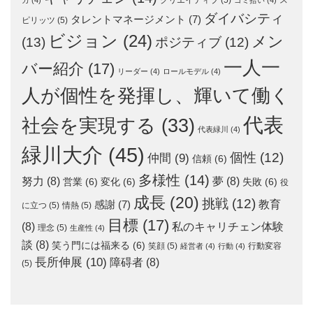
ダイバシティ
タレントマネージメント
(7)
ピリッツ
(5)
ビジョン
(24)
メン
(13)
ポジティブ
(12)
一人一
バー紹介
(17)
リーダー
(4)
ロールモデル
(4)
人が個性を発揮し、輝いて働く
代表
社会を実現する
(33)
代表緑川
(4)
緑川大介
(45)
個性
(12)
仲間
(9)
信頼
(6)
多様性
(14)
努力
(8)
夢
(8)
営業
(6)
変化
(6)
失敗
(6)
役
成長
(20)
挑戦
(12)
教育
感謝
(7)
に立つ
(5)
情熱
(5)
目標
(17)
(8)
私のキャリチェン体験
理念
(5)
生産性
(4)
談
(8)
笑う門には福来る
(6)
笑顔
(5)
行動変容
経営者
(4)
行動
(4)
長所伸展
(10)
障碍者
(8)
(5)