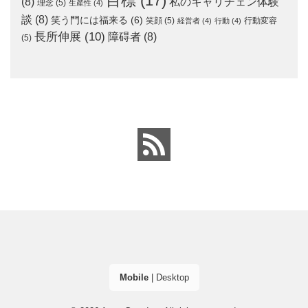
目標
(17)
(8)
私のキャリチェン体験
理念
(5)
生産性
(4)
談
(8)
笑う門には福来る
(6)
笑顔
(5)
行動変容
経営者
(4)
行動
(4)
長所伸展
(10)
障碍者
(8)
(5)
Mobile
|
Desktop