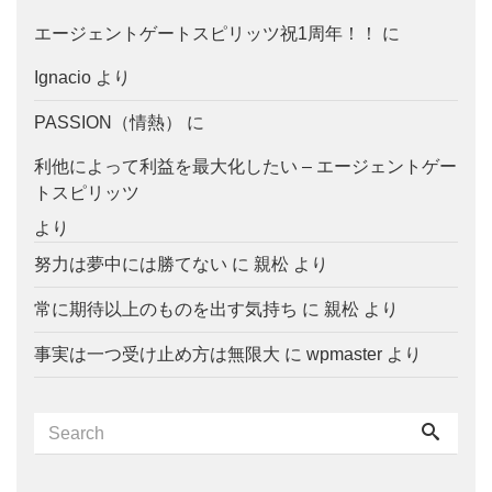
エージェントゲートスピリッツ祝1周年！！
に
Ignacio
より
PASSION（情熱）
に
利他によって利益を最大化したい – エージェントゲー
トスピリッツ
より
努力は夢中には勝てない
に
親松
より
常に期待以上のものを出す気持ち
に
親松
より
事実は一つ受け止め方は無限大
に
wpmaster
より