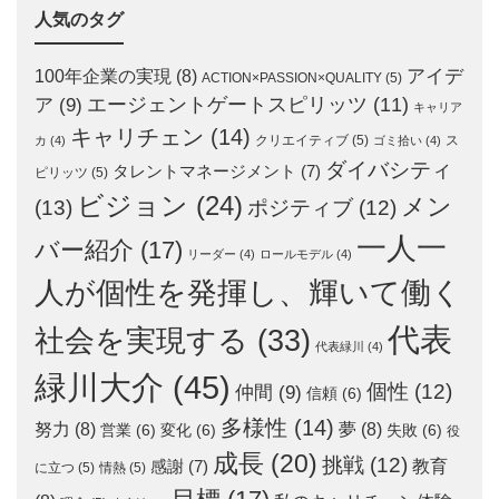
人気のタグ
アイデ
100年企業の実現
(8)
ACTION×PASSION×QUALITY
(5)
エージェントゲートスピリッツ
(11)
ア
(9)
キャリア
キャリチェン
(14)
クリエイティブ
(5)
ス
カ
(4)
ゴミ拾い
(4)
ダイバシティ
タレントマネージメント
(7)
ピリッツ
(5)
ビジョン
(24)
メン
(13)
ポジティブ
(12)
一人一
バー紹介
(17)
リーダー
(4)
ロールモデル
(4)
人が個性を発揮し、輝いて働く
代表
社会を実現する
(33)
代表緑川
(4)
緑川大介
(45)
個性
(12)
仲間
(9)
信頼
(6)
多様性
(14)
努力
(8)
夢
(8)
営業
(6)
変化
(6)
失敗
(6)
役
成長
(20)
挑戦
(12)
教育
感謝
(7)
に立つ
(5)
情熱
(5)