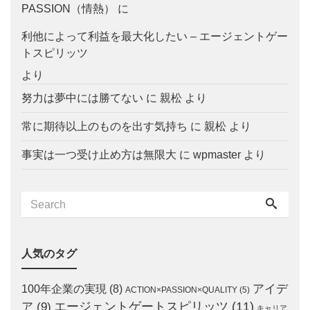
PASSION（情熱）
に
利他によって利益を最大化したい – エージェントゲー
トスピリッツ
より
努力は夢中には勝てない
に
親松
より
常に期待以上のものを出す気持ち
に
親松
より
事実は一つ受け止め方は無限大
に
wpmaster
より
人気のタグ
アイデ
100年企業の実現
(8)
ACTION×PASSION×QUALITY
(5)
エージェントゲートスピリッツ
(11)
ア
(9)
キャリア