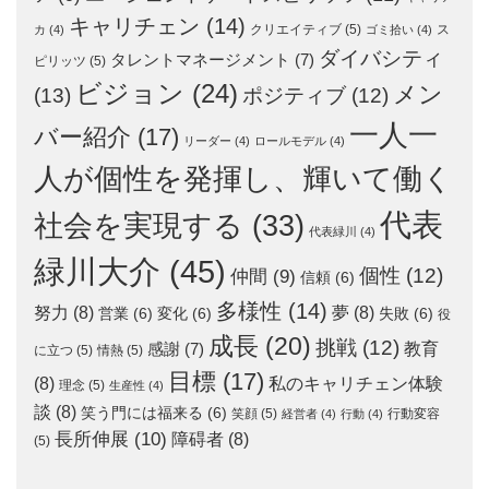
キャリチェン
(14)
クリエイティブ
(5)
ス
カ
(4)
ゴミ拾い
(4)
ダイバシティ
タレントマネージメント
(7)
ピリッツ
(5)
ビジョン
(24)
メン
(13)
ポジティブ
(12)
一人一
バー紹介
(17)
リーダー
(4)
ロールモデル
(4)
人が個性を発揮し、輝いて働く
代表
社会を実現する
(33)
代表緑川
(4)
緑川大介
(45)
個性
(12)
仲間
(9)
信頼
(6)
多様性
(14)
努力
(8)
夢
(8)
営業
(6)
変化
(6)
失敗
(6)
役
成長
(20)
挑戦
(12)
教育
感謝
(7)
に立つ
(5)
情熱
(5)
目標
(17)
(8)
私のキャリチェン体験
理念
(5)
生産性
(4)
談
(8)
笑う門には福来る
(6)
笑顔
(5)
行動変容
経営者
(4)
行動
(4)
長所伸展
(10)
障碍者
(8)
(5)