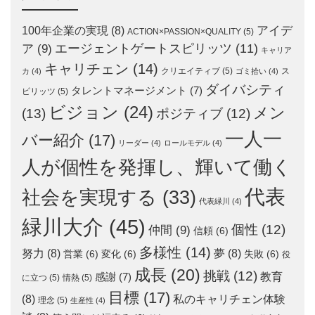
アイデ
100年企業の実現
(8)
ACTION×PASSION×QUALITY
(5)
エージェントゲートスピリッツ
(11)
ア
(9)
キャリア
キャリチェン
(14)
クリエイティブ
(5)
ス
カ
(4)
ゴミ拾い
(4)
ダイバシティ
タレントマネージメント
(7)
ピリッツ
(5)
ビジョン
(24)
メン
(13)
ポジティブ
(12)
一人一
バー紹介
(17)
リーダー
(4)
ロールモデル
(4)
人が個性を発揮し、輝いて働く
代表
社会を実現する
(33)
代表緑川
(4)
緑川大介
(45)
個性
(12)
仲間
(9)
信頼
(6)
多様性
(14)
努力
(8)
夢
(8)
営業
(6)
変化
(6)
失敗
(6)
役
成長
(20)
挑戦
(12)
教育
感謝
(7)
に立つ
(5)
情熱
(5)
目標
(17)
(8)
私のキャリチェン体験
理念
(5)
生産性
(4)