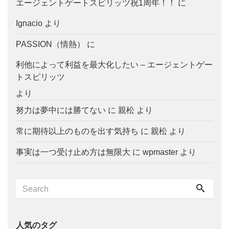
エージェントゲートスピリッツ祝1周年！！
に
Ignacio
より
PASSION（情熱）
に
利他によって利益を最大化したい – エージェントゲー
トスピリッツ
より
努力は夢中には勝てない
に
親松
より
常に期待以上のものを出す気持ち
に
親松
より
事実は一つ受け止め方は無限大
に
wpmaster
より
人気のタグ