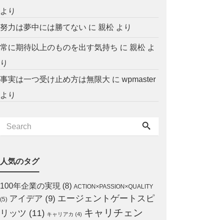
より
努力は夢中には勝てない
に
親松
より
常に期待以上のものを出す気持ち
に
親松
よ
り
事実は一つ受け止め方は無限大
に
wpmaster
より
人気のタグ
100年企業の実現
(8)
ACTION×PASSION×QUALITY
エージェントゲートスピ
アイデア
(9)
(5)
キャリチェン
リッツ
(11)
キャリアカ
(4)