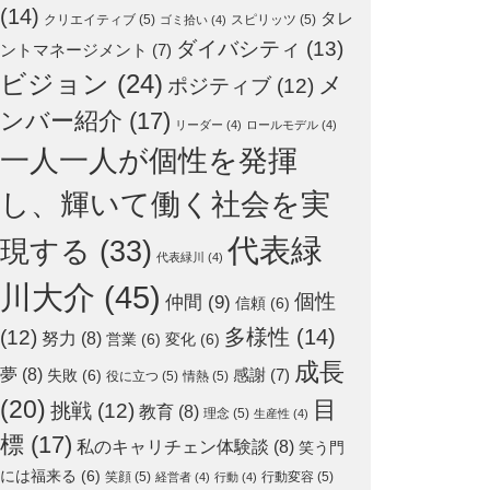
(14)
タレ
クリエイティブ
(5)
スピリッツ
(5)
ゴミ拾い
(4)
ダイバシティ
(13)
ントマネージメント
(7)
ビジョン
(24)
メ
ポジティブ
(12)
ンバー紹介
(17)
リーダー
(4)
ロールモデル
(4)
一人一人が個性を発揮
し、輝いて働く社会を実
代表緑
現する
(33)
代表緑川
(4)
川大介
(45)
個性
仲間
(9)
信頼
(6)
多様性
(14)
(12)
努力
(8)
営業
(6)
変化
(6)
成長
夢
(8)
感謝
(7)
失敗
(6)
役に立つ
(5)
情熱
(5)
(20)
目
挑戦
(12)
教育
(8)
理念
(5)
生産性
(4)
標
(17)
私のキャリチェン体験談
(8)
笑う門
には福来る
(6)
笑顔
(5)
行動変容
(5)
経営者
(4)
行動
(4)