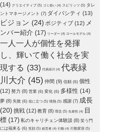
(14)
タレ
クリエイティブ
(5)
スピリッツ
(5)
ゴミ拾い
(4)
ダイバシティ
(13)
ントマネージメント
(7)
ビジョン
(24)
メ
ポジティブ
(12)
ンバー紹介
(17)
リーダー
(4)
ロールモデル
(4)
一人一人が個性を発揮
し、輝いて働く社会を実
代表緑
現する
(33)
代表緑川
(4)
川大介
(45)
個性
仲間
(9)
信頼
(6)
多様性
(14)
(12)
努力
(8)
営業
(6)
変化
(6)
成長
夢
(8)
感謝
(7)
失敗
(6)
役に立つ
(5)
情熱
(5)
(20)
目
挑戦
(12)
教育
(8)
理念
(5)
生産性
(4)
標
(17)
私のキャリチェン体験談
(8)
笑う門
には福来る
(6)
笑顔
(5)
行動変容
(5)
経営者
(4)
行動
(4)