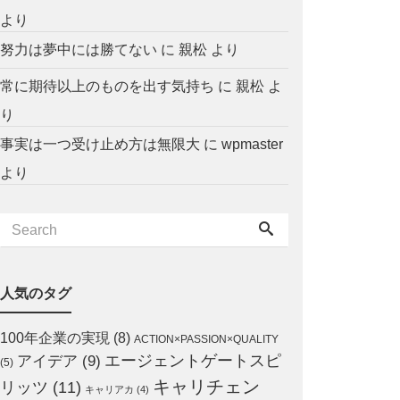
より
努力は夢中には勝てない
に
親松
より
常に期待以上のものを出す気持ち
に
親松
よ
り
事実は一つ受け止め方は無限大
に
wpmaster
より
人気のタグ
100年企業の実現
(8)
ACTION×PASSION×QUALITY
エージェントゲートスピ
アイデア
(9)
(5)
キャリチェン
リッツ
(11)
キャリアカ
(4)