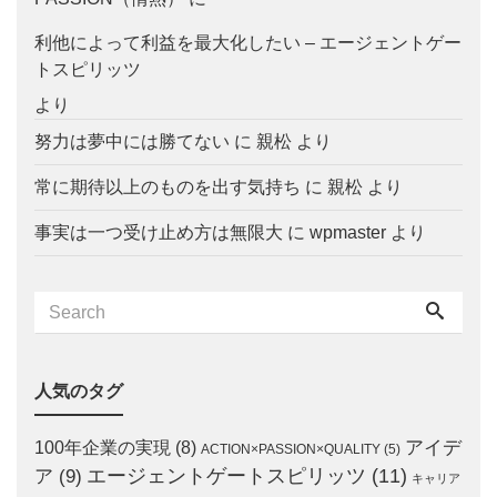
利他によって利益を最大化したい – エージェントゲー
トスピリッツ
より
努力は夢中には勝てない
に
親松
より
常に期待以上のものを出す気持ち
に
親松
より
事実は一つ受け止め方は無限大
に
wpmaster
より
人気のタグ
アイデ
100年企業の実現
(8)
ACTION×PASSION×QUALITY
(5)
エージェントゲートスピリッツ
(11)
ア
(9)
キャリア