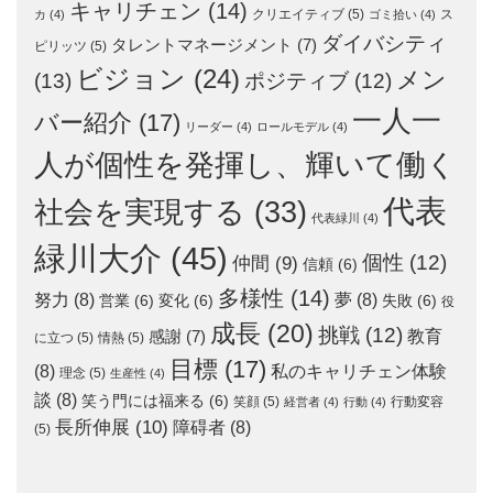
キャリチェン
(14)
クリエイティブ
(5)
ス
カ
(4)
ゴミ拾い
(4)
ダイバシティ
タレントマネージメント
(7)
ピリッツ
(5)
ビジョン
(24)
メン
(13)
ポジティブ
(12)
一人一
バー紹介
(17)
リーダー
(4)
ロールモデル
(4)
人が個性を発揮し、輝いて働く
代表
社会を実現する
(33)
代表緑川
(4)
緑川大介
(45)
個性
(12)
仲間
(9)
信頼
(6)
多様性
(14)
努力
(8)
夢
(8)
営業
(6)
変化
(6)
失敗
(6)
役
成長
(20)
挑戦
(12)
教育
感謝
(7)
に立つ
(5)
情熱
(5)
目標
(17)
(8)
私のキャリチェン体験
理念
(5)
生産性
(4)
談
(8)
笑う門には福来る
(6)
笑顔
(5)
行動変容
経営者
(4)
行動
(4)
長所伸展
(10)
障碍者
(8)
(5)