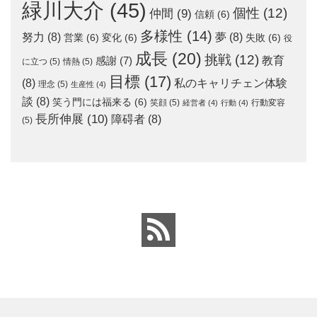
緑川大介
(45)
個性
(12)
仲間
(9)
信頼
(6)
多様性
(14)
努力
(8)
夢
(8)
営業
(6)
変化
(6)
失敗
(6)
役
成長
(20)
挑戦
(12)
教育
感謝
(7)
に立つ
(5)
情熱
(5)
目標
(17)
(8)
私のキャリチェン体験
理念
(5)
生産性
(4)
談
(8)
笑う門には福来る
(6)
笑顔
(5)
行動変容
経営者
(4)
行動
(4)
長所伸展
(10)
障碍者
(8)
(5)