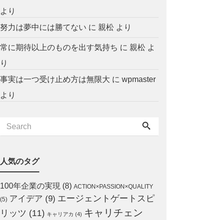
より
努力は夢中には勝てない
に
親松
より
常に期待以上のものを出す気持ち
に
親松
よ
り
事実は一つ受け止め方は無限大
に
wpmaster
より
人気のタグ
100年企業の実現
(8)
ACTION×PASSION×QUALITY
エージェントゲートスピ
アイデア
(9)
(5)
キャリチェン
リッツ
(11)
キャリアカ
(4)