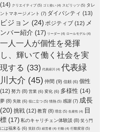
(14)
タレ
クリエイティブ
(5)
スピリッツ
(5)
ゴミ拾い
(4)
ダイバシティ
(13)
ントマネージメント
(7)
ビジョン
(24)
メ
ポジティブ
(12)
ンバー紹介
(17)
リーダー
(4)
ロールモデル
(4)
一人一人が個性を発揮
し、輝いて働く社会を実
代表緑
現する
(33)
代表緑川
(4)
川大介
(45)
個性
仲間
(9)
信頼
(6)
多様性
(14)
(12)
努力
(8)
営業
(6)
変化
(6)
成長
夢
(8)
感謝
(7)
失敗
(6)
役に立つ
(5)
情熱
(5)
(20)
目
挑戦
(12)
教育
(8)
理念
(5)
生産性
(4)
標
(17)
私のキャリチェン体験談
(8)
笑う門
には福来る
(6)
笑顔
(5)
行動変容
(5)
経営者
(4)
行動
(4)